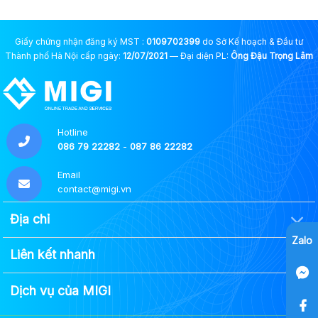
Giấy chứng nhận đăng ký MST :
0109702399
do Sở Kế hoạch & Đầu tư
Thành phố Hà Nội cấp ngày:
12/07/2021
— Đại diện PL:
Ông Đậu Trọng Lâm
Hotline
086 79 22282
-
087 86 22282
Email
contact@migi.vn
Địa chỉ
Zalo
Liên kết nhanh
Dịch vụ của MIGI