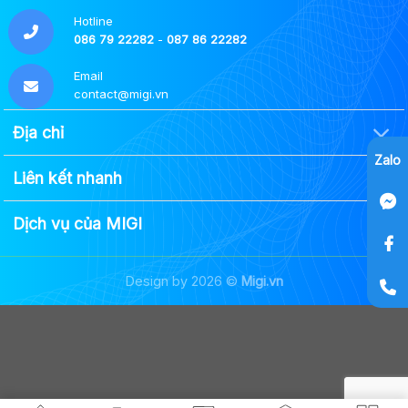
Hotline
086 79 22282
-
087 86 22282
Email
contact@migi.vn
Địa chỉ
Zalo
Liên kết nhanh
Dịch vụ của MIGI
Design by 2026 ©
Migi.vn