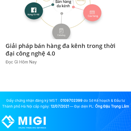
Giải pháp bán hàng đa kênh trong thời
đại công nghệ 4.0
Đọc Gì Hôm Nay
Giấy chứng nhận đăng ký MST :
0109702399
do Sở Kế hoạch & Đầu tư
Thành phố Hà Nội cấp ngày:
12/07/2021
— Đại diện PL:
Ông Đậu Trọng Lâm