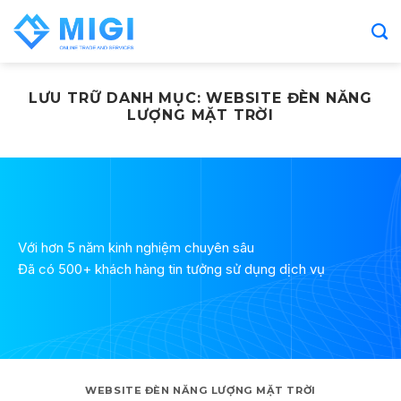
Chuyển
đến
nội
dung
LƯU TRỮ DANH MỤC:
WEBSITE ĐÈN NĂNG
LƯỢNG MẶT TRỜI
Với hơn 5 năm kinh nghiệm chuyên sâu
Đã có 500+ khách hàng tin tưởng sử dụng dịch vụ
WEBSITE ĐÈN NĂNG LƯỢNG MẶT TRỜI