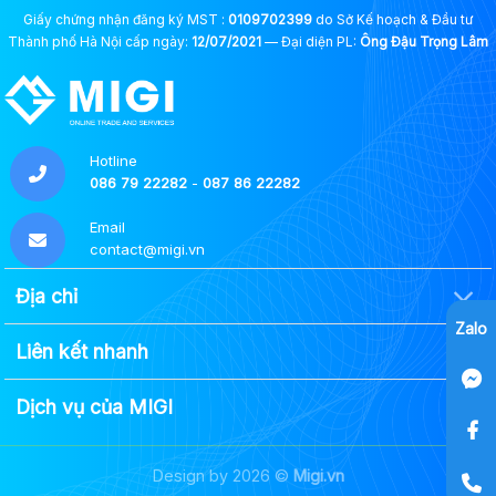
Giấy chứng nhận đăng ký MST :
0109702399
do Sở Kế hoạch & Đầu tư
Thành phố Hà Nội cấp ngày:
12/07/2021
— Đại diện PL:
Ông Đậu Trọng Lâm
Hotline
086 79 22282
-
087 86 22282
Email
contact@migi.vn
Địa chỉ
Zalo
Liên kết nhanh
Dịch vụ của MIGI
Design by 2026 ©
Migi.vn