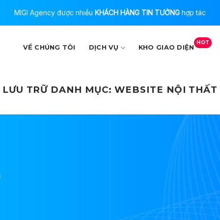
MIGI Agency được nhiều
KHÁCH HÀNG TIN TƯỞNG
hợp tác
HOT
VỀ CHÚNG TÔI
DỊCH VỤ
KHO GIAO DIỆN
LƯU TRỮ DANH MỤC:
WEBSITE NỘI THẤT
ụ