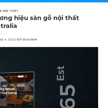
E NỘI THẤT
ơng hiệu sàn gỗ nội thất
tralia
NG 4, 2022
BỞI
MGADMIN