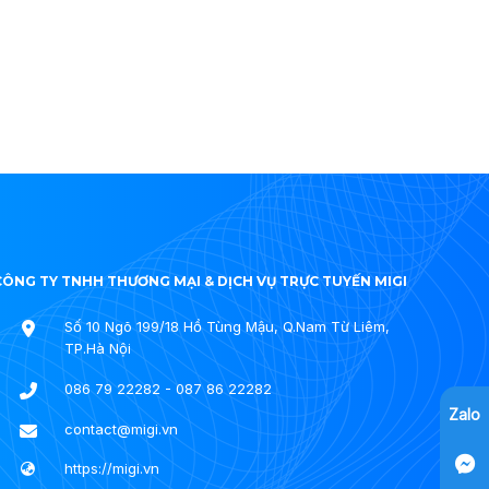
CÔNG TY TNHH THƯƠNG MẠI & DỊCH VỤ TRỰC TUYẾN MIGI
Số 10 Ngõ 199/18 Hồ Tùng Mậu, Q.Nam Từ Liêm,
TP.Hà Nội
086 79 22282 - 087 86 22282
Zalo
contact@migi.vn
https://migi.vn