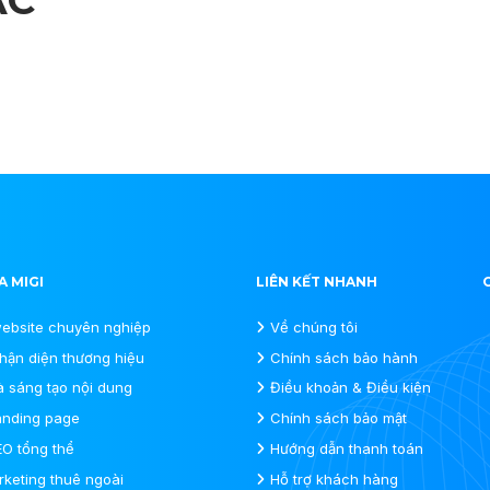
A MIGI
LIÊN KẾT NHANH
website chuyên nghiệp
Về chúng tôi
nhận diện thương hiệu
Chính sách bảo hành
à sáng tạo nội dung
Điều khoản & Điều kiện
landing page
Chính sách bảo mật
EO tổng thể
Hướng dẫn thanh toán
keting thuê ngoài
Hỗ trợ khách hàng