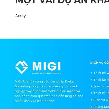
Array
DỊCH VỤ CỦ
Thiết kế 
Thiết kế 
MIGI Agency cung cấp giải pháp Digital
Marketing tổng thể, toàn diện giúp doanh
Quản trị v
nghiệp xây dựng một thương hiệu mạnh và
Thiết kế 
bán hàng hiệu quả trên các nền tảng số cho
Dịch vụ S
nhiều lĩnh vực kinh doanh
Phòng Mar