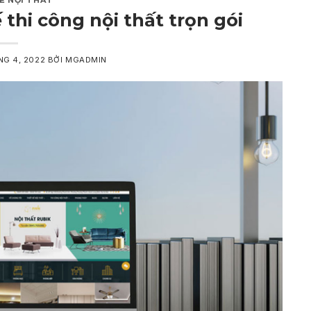
E NỘI THẤT
 thi công nội thất trọn gói
NG 4, 2022
BỞI
MGADMIN