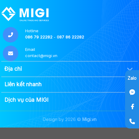
Hotline
086 79 22282
-
087 86 22282
Email
contact@migi.vn
Địa chỉ
Zalo
Liên kết nhanh
Dịch vụ của MIGI
Design by 2026 ©
Migi.vn