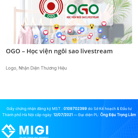
OGO – Học viện ngôi sao livestream
Logo, Nhận Diện Thương Hiệu
Giấy chứng nhận đăng ký MST :
0109702399
do Sở Kế hoạch & Đầu tư
Thành phố Hà Nội cấp ngày:
12/07/2021
— Đại diện PL:
Ông Đậu Trọng Lâm