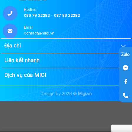
Hotline
086 79 22282
-
087 86 22282
Email
contact@migi.vn
Địa chỉ
Zalo
Liên kết nhanh
Dịch vụ của MIGI
Design by 2026 ©
Migi.vn