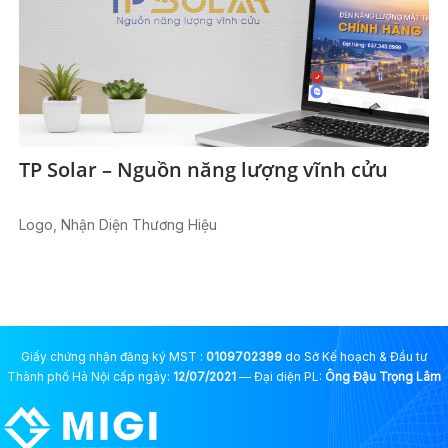
TP Solar – Nguồn năng lượng vĩnh cửu
Logo, Nhận Diện Thương Hiệu
Giấy chứng nhận đăng ký MST :
0109702399
do Sở Kế hoạch & Đầu tư
Thành phố Hà Nội cấp ngày:
12/07/2021
— Đại diện PL:
Ông Đậu Trọng Lâm