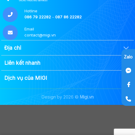
Hotline
086 79 22282
-
087 86 22282
Email
contact@migi.vn
Địa chỉ
Zalo
Liên kết nhanh
Dịch vụ của MIGI
Design by 2026 ©
Migi.vn